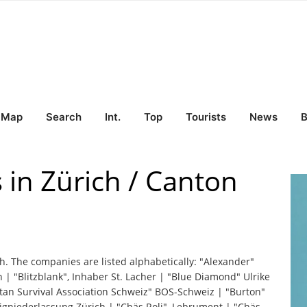
Map
Search
Int.
Top
Tourists
News
B
 in Zürich / Canton
ch. The companies are listed alphabetically: "Alexander"
on | "Blitzblank", Inhaber St. Lacher | "Blue Diamond" Ulrike
an Survival Association Schweiz" BOS-Schweiz | "Burton"
eigniederlassung Zürich | "Chäs Roli", Lebrument | "Chäs-