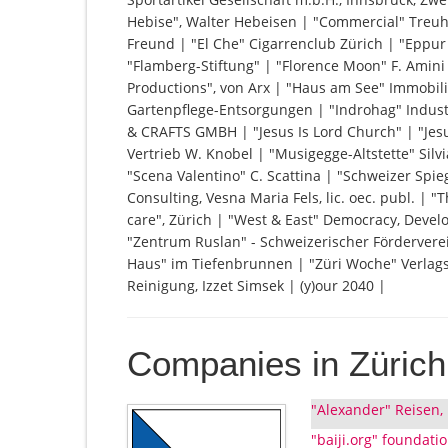
Hebise", Walter Hebeisen | "Commercial" Treuh
Freund | "El Che" Cigarrenclub Zürich | "Eppur 
"Flamberg-Stiftung" | "Florence Moon" F. Amin
Productions", von Arx | "Haus am See" Immobi
Gartenpflege-Entsorgungen | "Indrohag" Indus
& CRAFTS GMBH | "Jesus Is Lord Church" | "Jes
Vertrieb W. Knobel | "Musigegge-Altstette" Sil
"Scena Valentino" C. Scattina | "Schweizer Spie
Consulting, Vesna Maria Fels, lic. oec. publ. | 
care", Zürich | "West & East" Democracy, Deve
"Zentrum Ruslan" - Schweizerischer Förderverei
Haus" im Tiefenbrunnen | "Züri Woche" Verlags 
Reinigung, Izzet Simsek | (y)our 2040 |
Companies in Zürich
"Alexander" Reisen, 
"baiji.org" foundati