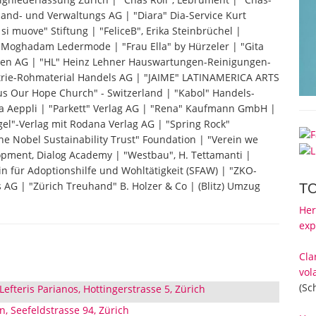
and- und Verwaltungs AG | "Diara" Dia-Service Kurt
si muove" Stiftung | "FeliceB", Erika Steinbrüchel |
i Moghadam Ledermode | "Frau Ella" by Hürzeler | "Gita
lien AG | "HL" Heinz Lehner Hauswartungen-Reinigungen-
trie-Rohmaterial Handels AG | "JAIME" LATINAMERICA ARTS
us Our Hope Church" - Switzerland | "Kabol" Handels-
via Aeppli | "Parkett" Verlag AG | "Rena" Kaufmann GmbH |
gel"-Verlag mit Rodana Verlag AG | "Spring Rock"
"The Nobel Sustainability Trust" Foundation | "Verein we
lopment, Dialog Academy | "Westbau", H. Tettamanti |
n für Adoptionshilfe und Wohltätigkeit (SFAW) | "ZKO-
AG | "Zürich Treuhand" B. Holzer & Co | (Blitz) Umzug
T
Her
exp
Cla
vol
(Sc
Lefteris Parianos, Hottingerstrasse 5, Zürich
on, Seefeldstrasse 94, Zürich