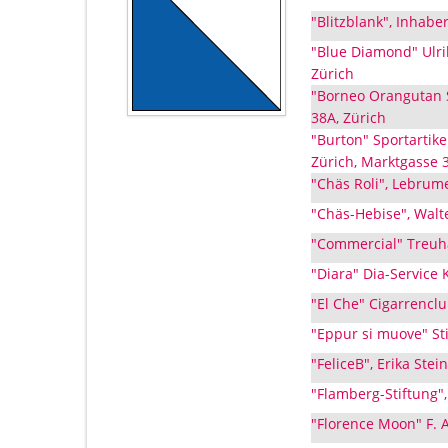
"Blitzblank", Inhabe
"Blue Diamond" Ulri
Zürich
"Borneo Orangutan S
38A, Zürich
"Burton" Sportartike
Zürich, Marktgasse 3
"Chäs Roli", Lebrume
"Chäs-Hebise", Walt
"Commercial" Treuha
"Diara" Dia-Service 
"El Che" Cigarrenclu
"Eppur si muove" Sti
"FeliceB", Erika Stei
"Flamberg-Stiftung",
"Florence Moon" F. 