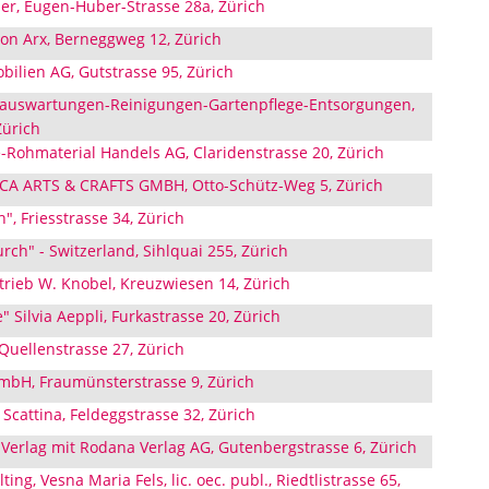
ler, Eugen-Huber-Strasse 28a, Zürich
von Arx, Berneggweg 12, Zürich
ilien AG, Gutstrasse 95, Zürich
Hauswartungen-Reinigungen-Gartenpflege-Entsorgungen,
Zürich
e-Rohmaterial Handels AG, Claridenstrasse 20, Zürich
CA ARTS & CRAFTS GMBH, Otto-Schütz-Weg 5, Zürich
", Friesstrasse 34, Zürich
ch" - Switzerland, Sihlquai 255, Zürich
trieb W. Knobel, Kreuzwiesen 14, Zürich
" Silvia Aeppli, Furkastrasse 20, Zürich
 Quellenstrasse 27, Zürich
bH, Fraumünsterstrasse 9, Zürich
 Scattina, Feldeggstrasse 32, Zürich
-Verlag mit Rodana Verlag AG, Gutenbergstrasse 6, Zürich
ing, Vesna Maria Fels, lic. oec. publ., Riedtlistrasse 65,