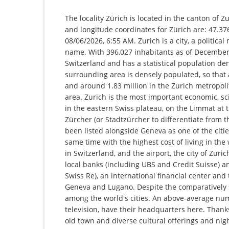
The locality Zürich is located in the canton of Z
and longitude coordinates for Zürich are: 47.37
08/06/2026, 6:55 AM. Zurich is a city, a politica
name. With 396,027 inhabitants as of December 31
Switzerland and has a statistical population den
surrounding area is densely populated, so that 
and around 1.83 million in the Zurich metropolit
area. Zurich is the most important economic, scie
in the eastern Swiss plateau, on the Limmat at t
Zürcher (or Stadtzürcher to differentiate from t
been listed alongside Geneva as one of the cities
same time with the highest cost of living in the w
in Switzerland, and the airport, the city of Zuri
local banks (including UBS and Credit Suisse)
Swiss Re), an international financial center and 
Geneva and Lugano. Despite the comparatively s
among the world's cities. An above-average nu
television, have their headquarters here. Thanks
old town and diverse cultural offerings and night