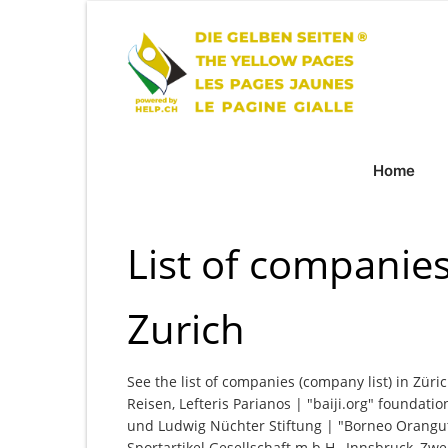
Home
List of companies
Zurich
See the list of companies (company list) in Züri
Reisen, Lefteris Parianos | "baiji.org" foundati
und Ludwig Nüchter Stiftung | "Borneo Orangut
Sportartikel Gesellschaft m.b.H., Innsbruck, Zw