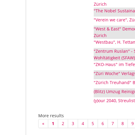
Zürich
"The Nobel Sustainab
"Verein we care", Zü
"West & East" Democ
Zürich
"Westbau", H. Tetta
"Zentrum Ruslan" - 
Wohltätigkeit (SFAW)
"ZKO-Haus" im Tiefe
"Züri Woche" Verlag
"Zürich Treuhand" B.
(Blitz) Umzug Reinig
(y)our 2040, Streulis
More results
«
1
2
3
4
5
6
7
8
9