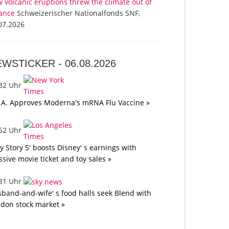
 volcanic eruptions threw the climate out of
ance
Schweizerischer Nationalfonds SNF,
07.2026
EWSTICKER -
06.08.2026
:32 Uhr
.A. Approves Moderna's mRNA Flu Vaccine »
:52 Uhr
oy Story 5' boosts Disney' s earnings with
sive movie ticket and toy sales »
:31 Uhr
band-and-wife' s food halls seek Blend with
don stock market »