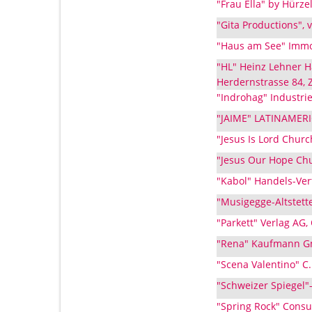
"Frau Ella" by Hürze
"Gita Productions", 
"Haus am See" Immob
"HL" Heinz Lehner 
Herdernstrasse 84, 
"Indrohag" Industri
"JAIME" LATINAMERI
"Jesus Is Lord Church
"Jesus Our Hope Chur
"Kabol" Handels-Ver
"Musigegge-Altstette
"Parkett" Verlag AG,
"Rena" Kaufmann Gm
"Scena Valentino" C.
"Schweizer Spiegel"
"Spring Rock" Consult