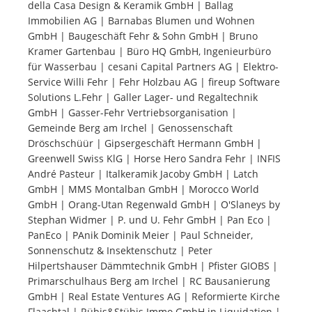
della Casa Design & Keramik GmbH | Ballag
Immobilien AG | Barnabas Blumen und Wohnen
Tourists
GmbH | Baugeschäft Fehr & Sohn GmbH | Bruno
Kramer Gartenbau | Büro HQ GmbH, Ingenieurbüro
für Wasserbau | cesani Capital Partners AG | Elektro-
News
Service Willi Fehr | Fehr Holzbau AG | fireup Software
Solutions L.Fehr | Galler Lager- und Regaltechnik
GmbH | Gasser-Fehr Vertriebsorganisation |
Benefits
Gemeinde Berg am Irchel | Genossenschaft
Dröschschüür | Gipsergeschäft Hermann GmbH |
Greenwell Swiss KlG | Horse Hero Sandra Fehr | INFIS
Plans
André Pasteur | Italkeramik Jacoby GmbH | Latch
GmbH | MMS Montalban GmbH | Morocco World
Media
GmbH | Orang-Utan Regenwald GmbH | O'Slaneys by
Stephan Widmer | P. und U. Fehr GmbH | Pan Eco |
PanEco | PAnik Dominik Meier | Paul Schneider,
About us
Sonnenschutz & Insektenschutz | Peter
Hilpertshauser Dämmtechnik GmbH | Pfister GIOBS |
Primarschulhaus Berg am Irchel | RC Bausanierung
GmbH | Real Estate Ventures AG | Reformierte Kirche
Flaachtal | Rübis&Stübis Immo GmbH in Liquidation |