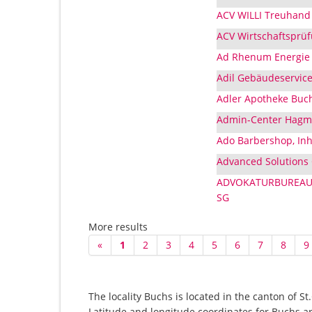
ACV WILLI Treuhand
ACV Wirtschaftsprüf
Ad Rhenum Energie 
Adil Gebäudeservic
Adler Apotheke Buch
Admin-Center Hagma
Ado Barbershop, Inh.
Advanced Solutions
ADVOKATURBUREAU G
SG
More results
«
1
2
3
4
5
6
7
8
9
The locality Buchs is located in the canton of S
Latitude and longitude coordinates for Buchs a