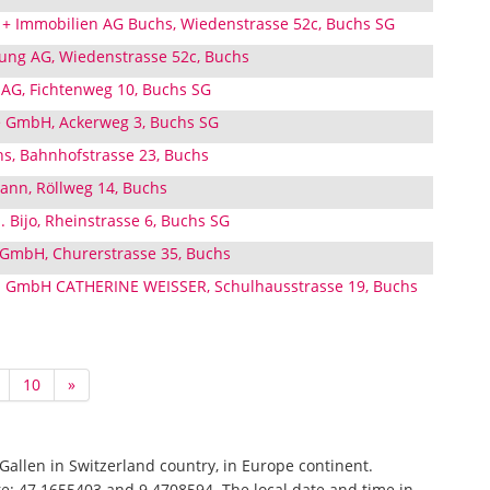
 + Immobilien AG Buchs, Wiedenstrasse 52c, Buchs SG
ung AG, Wiedenstrasse 52c, Buchs
AG, Fichtenweg 10, Buchs SG
e GmbH, Ackerweg 3, Buchs SG
s, Bahnhofstrasse 23, Buchs
nn, Röllweg 14, Buchs
 Bijo, Rheinstrasse 6, Buchs SG
 GmbH, Churerstrasse 35, Buchs
mbH CATHERINE WEISSER, Schulhausstrasse 19, Buchs
10
»
t.Gallen in Switzerland country, in Europe continent.
re: 47.1655403 and 9.4708594. The local date and time in