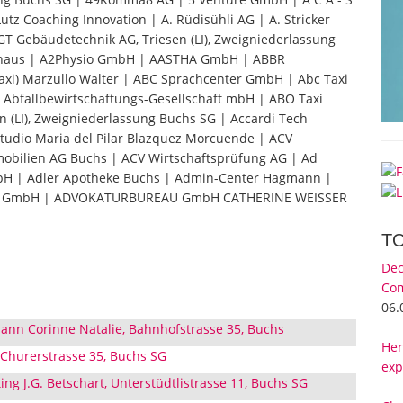
utz Coaching Innovation | A. Rüdisühli AG | A. Stricker
T Gebäudetechnik AG, Triesen (LI), Zweigniederlassung
Neuhaus | A2Physio GmbH | AASTHA GmbH | ABBR
Taxi) Marzullo Walter | ABC Sprachcenter GmbH | Abc Taxi
G Abfallbewirtschaftungs-Gesellschaft mbH | ABO Taxi
 (LI), Zweigniederlassung Buchs SG | Accardi Tech
 Studio Maria del Pilar Blazquez Morcuende | ACV
obilien AG Buchs | ACV Wirtschaftsprüfung AG | Ad
bH | Adler Apotheke Buchs | Admin-Center Hagmann |
tions GmbH | ADVOKATURBUREAU GmbH CATHERINE WEISSER
T
Dec
Com
06.
ann Corinne Natalie, Bahnhofstrasse 35, Buchs
Her
Churerstrasse 35, Buchs SG
exp
ing J.G. Betschart, Unterstüdtlistrasse 11, Buchs SG