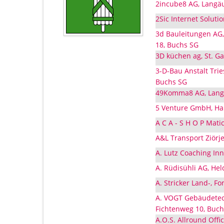
2incube8 AG, Langäu
2Sic Internet Solut
3d Bauleitungen AG,
18, Buchs SG
3D küchen ag, St. Ga
3-D-Bau Anstalt Tri
Buchs SG
49Komma8 AG, Langä
5 Venture GmbH, Ha
A C A - S H O P Mati
A&L Transport Ziörj
A. Lutz Coaching In
A. Rüdisühli AG, He
A. Stricker Land-, 
A. VOGT Gebäudetech
Fichtenweg 10, Buc
A.O.S. Allround Offi