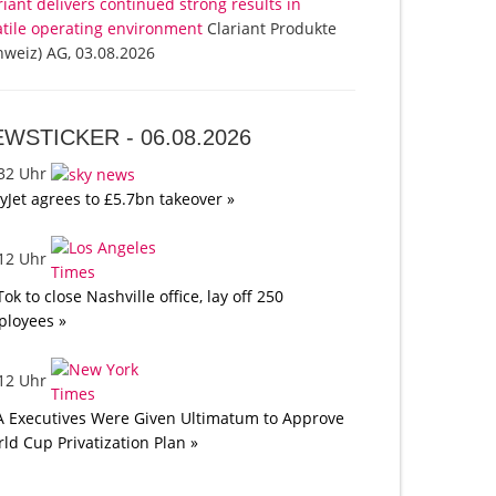
riant delivers continued strong results in
atile operating environment
Clariant Produkte
hweiz) AG, 03.08.2026
EWSTICKER -
06.08.2026
:32 Uhr
yJet agrees to £5.7bn takeover »
:12 Uhr
Tok to close Nashville office, lay off 250
loyees »
:12 Uhr
A Executives Were Given Ultimatum to Approve
ld Cup Privatization Plan »