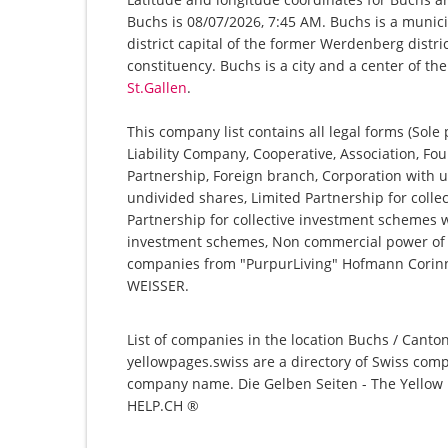
Buchs is 08/07/2026, 7:45 AM. Buchs is a municip
district capital of the former Werdenberg distr
constituency. Buchs is a city and a center of th
St.Gallen
.
This company list contains all legal forms (Sole
Liability Company, Cooperative, Association, Fou
Partnership, Foreign branch, Corporation with u
undivided shares, Limited Partnership for collec
Partnership for collective investment schemes wi
investment schemes, Non commercial power of at
companies from "PurpurLiving" Hofmann Cor
WEISSER.
List of companies in the location Buchs / Canton
yellowpages.swiss are a directory of Swiss comp
company name. Die Gelben Seiten - The Yellow P
HELP.CH ®