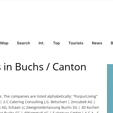
Map
Search
Int.
Top
Tourists
News
B
s in Buchs / Canton
s. The companies are listed alphabetically: "PurpurLiving"
2-C Catering Consulting J.G. Betschart | 2incube8 AG |
n AG, Schaan LI, Zweigniederlassung Buchs SG | 3D küchen
ung Buchs SG | 49Komma8 AG | 5 Venture GmbH | A C A - S