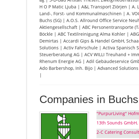
H O P Matic Ljuba | A&L Transport Ziörjen | A. L
Land-, Forst- und Kommunalmaschinen | A. VOG
Buchs (SG) | A.O.S. Allround Office Service 
Aktiengesellschaft | ABC Personentransporte (
Böckle | ABC Textilreinigung Alma Kohler | AB
Demirtas | Accardi Gips & Handel GmbH, Schaan
Solutions | Activ Fahrschule | Activa Spanisch
Steuerberatung AG | ACV WILLI Treuhand + Imm
Rhenum Energie AG | Adil Gebäudeservice Gm
Ado Barbershop, Inh. Bijo | Advanced Solu
|
Companies in Buchs
"PurpurLiving" Hofm
13th Sounds GmbH, 
2-C Catering Consult