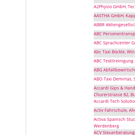
A2Physio GmbH, Tec
AASTHA GmbH, Kappe
ABBR Aktiengesellsc
ABC Personentranspo
ABC Sprachcenter G
Abc Taxi Böckle, Wi
ABC Textilreinigung
ABG Abfallbewirtsc
ABO Taxi Demirtas,
Accardi Gips & Hand
Churerstrasse 82, B
Accardi Tech Solutio
Activ Fahrschule, A
Activa Spanisch Stud
Werdenberg
ACV Steuerberatung