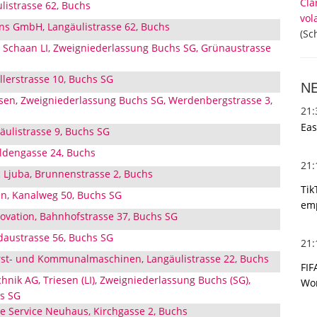
Cla
listrasse 62, Buchs
vol
ions GmbH, Langäulistrasse 62, Buchs
(Sc
 Schaan LI, Zweigniederlassung Buchs SG, Grünaustrasse
llerstrasse 10, Buchs SG
N
esen, Zweigniederlassung Buchs SG, Werdenbergstrasse 3,
21
Eas
ulistrasse 9, Buchs SG
ldengasse 24, Buchs
21
c Ljuba, Brunnenstrasse 2, Buchs
Tik
en, Kanalweg 50, Buchs SG
emp
novation, Bahnhofstrasse 37, Buchs SG
ldaustrasse 56, Buchs SG
21
Forst- und Kommunalmaschinen, Langäulistrasse 22, Buchs
FIF
nik AG, Triesen (LI), Zweigniederlassung Buchs (SG),
Wor
hs SG
ce Service Neuhaus, Kirchgasse 2, Buchs