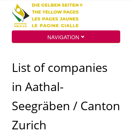
NAVIGATION
Home
List of companies
Map
in Aathal-
Search
Seegräben / Canton
Int.
Zurich
Top