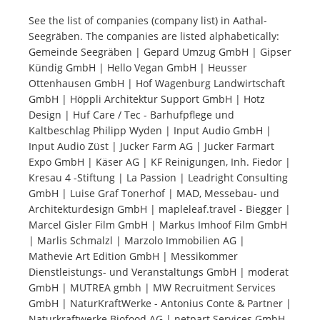
See the list of companies (company list) in Aathal-
Seegräben. The companies are listed alphabetically:
Tourists
Gemeinde Seegräben | Gepard Umzug GmbH | Gipser
Kündig GmbH | Hello Vegan GmbH | Heusser
News
Ottenhausen GmbH | Hof Wagenburg Landwirtschaft
GmbH | Höppli Architektur Support GmbH | Hotz
Design | Huf Care / Tec - Barhufpflege und
Benefits
Kaltbeschlag Philipp Wyden | Input Audio GmbH |
Input Audio Züst | Jucker Farm AG | Jucker Farmart
Expo GmbH | Käser AG | KF Reinigungen, Inh. Fiedor |
Plans
Kresau 4 -Stiftung | La Passion | Leadright Consulting
GmbH | Luise Graf Tonerhof | MAD, Messebau- und
Media
Architekturdesign GmbH | mapleleaf.travel - Biegger |
Marcel Gisler Film GmbH | Markus Imhoof Film GmbH
| Marlis Schmalzl | Marzolo Immobilien AG |
About us
Mathevie Art Edition GmbH | Messikommer
Dienstleistungs- und Veranstaltungs GmbH | moderat
GmbH | MUTREA gmbh | MW Recruitment Services
GmbH | NaturKraftWerke - Antonius Conte & Partner |
Naturkraftwerke Biofood AG | netpart Services GmbH