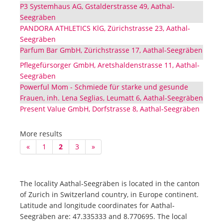
P3 Systemhaus AG, Gstalderstrasse 49, Aathal-
Seegräben
PANDORA ATHLETICS KlG, Zürichstrasse 23, Aathal-
Seegräben
Parfum Bar GmbH, Zürichstrasse 17, Aathal-Seegräben
Pflegefürsorger GmbH, Aretshaldenstrasse 11, Aathal-
Seegräben
Powerful Mom - Schmiede für starke und gesunde
Frauen, inh. Lena Seglias, Leumatt 6, Aathal-Seegräben
Present Value GmbH, Dorfstrasse 8, Aathal-Seegräben
More results
«
1
2
3
»
The locality Aathal-Seegräben is located in the canton
of Zurich in Switzerland country, in Europe continent.
Latitude and longitude coordinates for Aathal-
Seegräben are: 47.335333 and 8.770695. The local